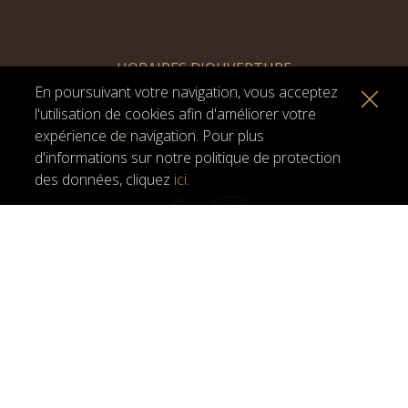
HORAIRES D'OUVERTURE
Lu - Ma - Je : 8h - 18h
En poursuivant votre navigation, vous acceptez
Mercredi : 8h - 19h
l'utilisation de cookies afin d'améliorer votre
Vendredi : 8h - 15h
expérience de navigation. Pour plus
d'informations sur notre politique de protection
des données, cliquez
ici
.