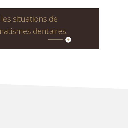
es situations de
matismes dentaires.