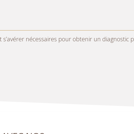
cation Assisté par Ordinateur) pour un soin high-te
 AVEC NOS