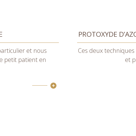
E
PROTOXYDE D’AZO
particulier et nous
Ces deux techniques 
e petit patient en
et p