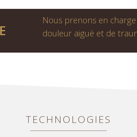
Nous prenons en charge l
E
douleur aiguë et de trau
TECHNOLOGIES